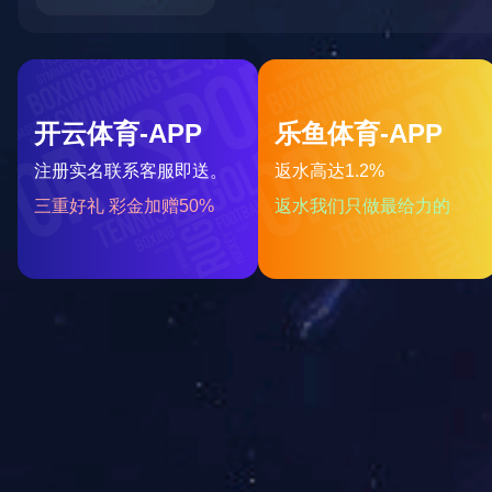
联系方式
客户留言
星空电子体育-星空(中国)
公司简介
荣誉资质
企业资质
企业专利
企业荣誉
企业业绩
市政工程业绩
公路工程业绩
电力工程业绩
水利工程业绩
业绩展示
星空电子体育
星空电子体育
业内动态
联系我们
联系方式
客户留言

星空电子体育-星空(中国)
公司简介