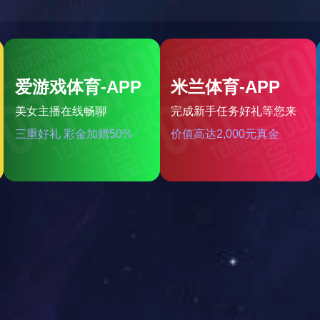
房建工程业绩