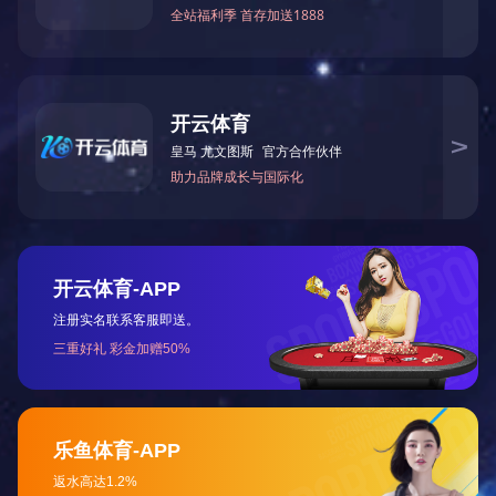
公司简介
荣誉资质

企业资质
企业专利
企业荣誉
企业业绩

市政工程业绩
公路工程业绩
电力工程业绩
水利工程业
绩
房建工程业绩
业绩展示
星空电子体育

星空电子体育
业内动态
联系我们

联系方式
客户留言

市政工程
公路工程
房建工程