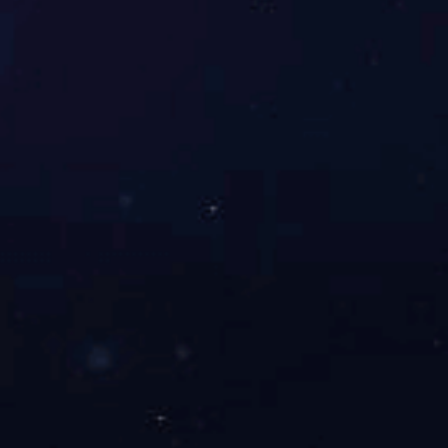
ONLINE MESSAGE
联系方式
留言应用名称：
客户留言
描述：
*
留言内容：
姓名：
性别：
男
女
手机：
电话：
传真：
邮箱：