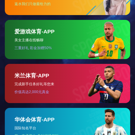
当前位置：
星空电子体育-星空(中国)
/
荣誉资质
/
企业专利
/
专利
专利
工程描述
参数
扫二维码用手机看
未找到相应参数组，请于后台属性模板中添加
上一个
专利
下一个