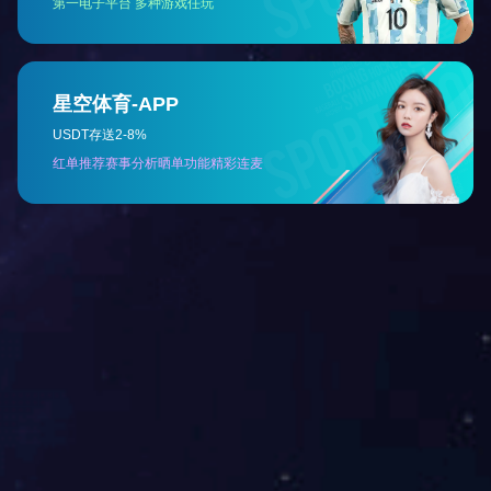
无
CONTACT INFORMATION
联系方式
福建省龙岩市新罗区东肖镇龙腾南路14号珠江大厦7层701室
0597-2336139
382955834@qq.com
WEBSITE QR CODE
网站二维码
扫一扫进入网站
微信公众号
扫一扫关注微信公众号