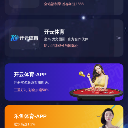
公司简介
荣誉资质

企业资质
企业专利
企业荣誉
企业业绩

市政工程业绩
公路工程业绩
电力工程业绩
水利工程业
绩
房建工程业绩
业绩展示
星空电子体育

星空电子体育
业内动态
联系我们

联系方式
客户留言

市政工程
公路工程
房建工程