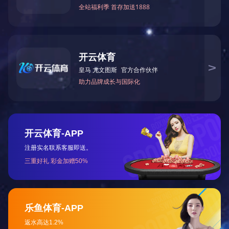
公司简介
荣誉资质

企业资质
企业专利
企业荣誉
企业业绩

市政工程业绩
公路工程业绩
电力工程业绩
水利工程业
绩
房建工程业绩
业绩展示
星空电子体育

星空电子体育
业内动态
联系我们

联系方式
客户留言

市政工程
公路工程
房建工程