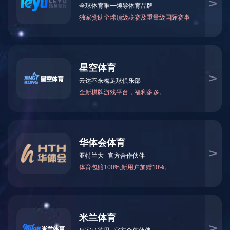
企业业绩
市政工程业绩
公路工程业绩
电力工程业绩
水利工程业绩
房建工程业绩
业绩展示
星空电子体育

星空电子体育
星空电子体育
业内动态
联系我们

联系我们