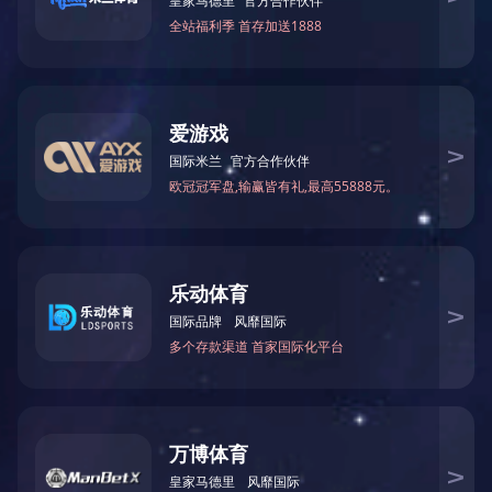
联系方式
客户留言
星空电子体育-星空(中国)
公司简介
荣誉资质
企业资质
企业专利
企业荣誉
企业业绩
市政工程业绩
公路工程业绩
电力工程业绩
水利工程业
绩
房建工程业绩
业绩展示
星空电子体育
星空电子体育
业内动态
联系我们
联系方式
客户留言

星空电子体育-星空(中国)