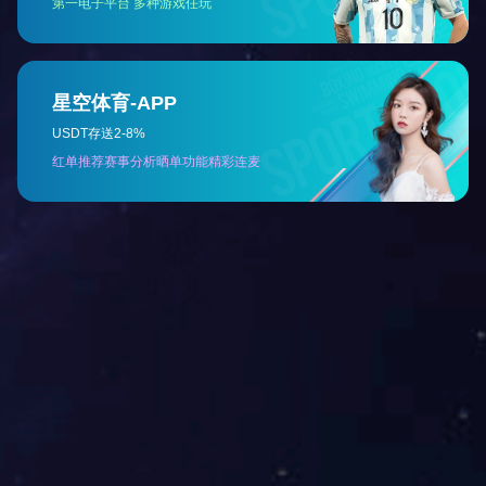
荣誉
CONTACT INFORMATION
联系方式
福建省龙岩市新罗区东肖镇龙腾南路14号珠江大厦7层701室
0597-2336139
382955834@qq.com
WEBSITE QR CODE
网站二维码
扫一扫进入网站
微信公众号
扫一扫关注微信公众号