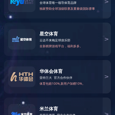
企业业绩
市政工程业绩
公路工程业绩
电力工程业绩
水利工程业绩
房建工程业绩
业绩展示
星空电子体育

星空电子体育
星空电子体育
业内动态
联系我们

联系我们