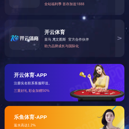
公司简介
荣誉资质

企业资质
企业专利
企业荣誉
企业业绩

市政工程业绩
公路工程业绩
电力工程业绩
水利工程业
绩
房建工程业绩
业绩展示
星空电子体育

星空电子体育
业内动态
联系我们

联系方式
客户留言

市政工程
公路工程
房建工程