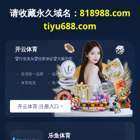
星空电子体育
星空电子体育-星空(中国)
公司简介
荣誉资质

荣誉资质
企业资质
企业专利
企业荣誉
企业业绩
