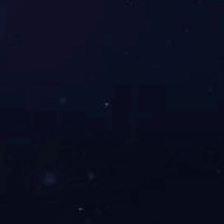
ONLINE MESSAGE
联系方式
留言应用名称：
客户留言
描述：
*
留言内容：
姓名：
性别：
男
女
手机：
电话：
传真：
邮箱：