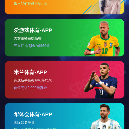
当前位置：
星空电子体育-星空(中国)
/
荣誉资质
/
企业荣誉
/
荣誉
荣誉
工程描述
参数
扫二维码用手机看
未找到相应参数组，请于后台属性模板中添加
上一个
荣誉
下一个