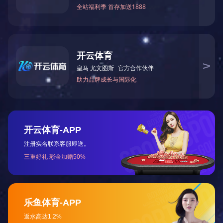
公司简介
荣誉资质

企业资质
企业专利
企业荣誉
企业业绩

市政工程业绩
公路工程业绩
电力工程业绩
水利工程业
绩
房建工程业绩
业绩展示
星空电子体育

星空电子体育
业内动态
联系我们

联系方式
客户留言

市政工程
公路工程
房建工程