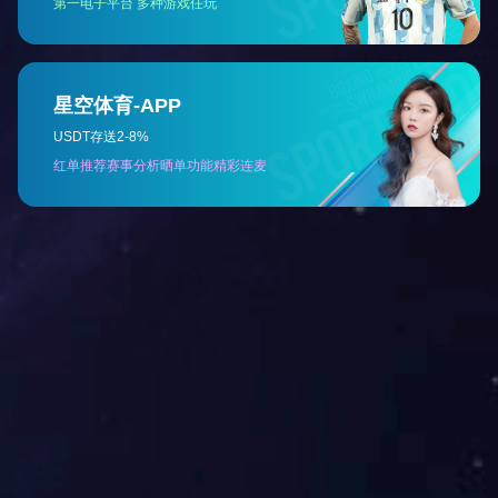
2016-2017年度龙岩市守合同重信用企业
下一个
2013年度龙岩市建筑业先进企业
CONTACT INFORMATION
联系方式
福建省龙岩市新罗区东肖镇龙腾南路14号珠江大厦7层701室
0597-2336139
382955834@qq.com
WEBSITE QR CODE
网站二维码
扫一扫进入网站
微信公众号
扫一扫关注微信公众号