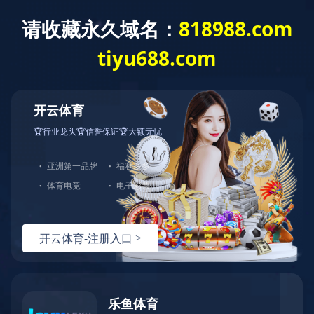
星空电子体育
星空电子体育-星空(中国)
公司简介
荣誉资质

荣誉资质
企业资质
企业专利
企业荣誉
企业业绩
