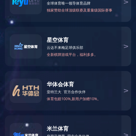
企业业绩
市政工程业绩
公路工程业绩
电力工程业绩
水利工程业绩
房建工程业绩
业绩展示
星空电子体育

星空电子体育
星空电子体育
业内动态
联系我们

联系我们