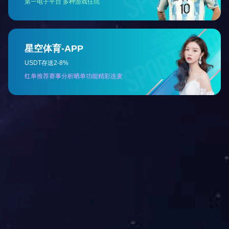
2016-2017年度福建省守合同重信用企业
CONTACT INFORMATION
联系方式
福建省龙岩市新罗区东肖镇龙腾南路14号珠江大厦7层701室
0597-2336139
382955834@qq.com
WEBSITE QR CODE
网站二维码
扫一扫进入网站
微信公众号
扫一扫关注微信公众号