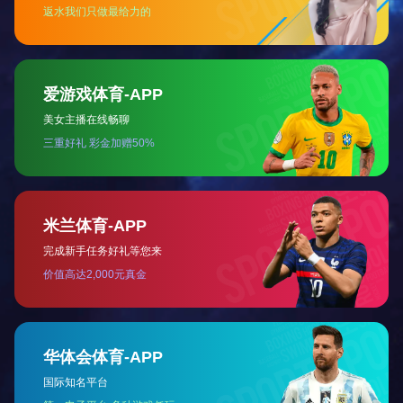
当前位置：
星空电子体育-星空(中国)
/
荣誉资质
/
企业荣誉
/
荣誉
荣誉
工程描述
参数
扫二维码用手机看
未找到相应参数组，请于后台属性模板中添加
上一个
荣誉
下一个