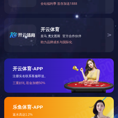
公司简介
荣誉资质

企业资质
企业专利
企业荣誉
企业业绩

市政工程业绩
公路工程业绩
电力工程业绩
水利工程业
绩
房建工程业绩
业绩展示
星空电子体育

星空电子体育
业内动态
联系我们

联系方式
客户留言

市政工程
公路工程
房建工程