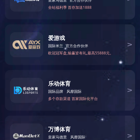
联系方式
客户留言
星空电子体育-星空(中国)
公司简介
荣誉资质
企业资质
企业专利
企业荣誉
企业业绩
市政工程业绩
公路工程业绩
电力工程业绩
水利工程业
绩
房建工程业绩
业绩展示
星空电子体育
星空电子体育
业内动态
联系我们
联系方式
客户留言

星空电子体育-星空(中国)