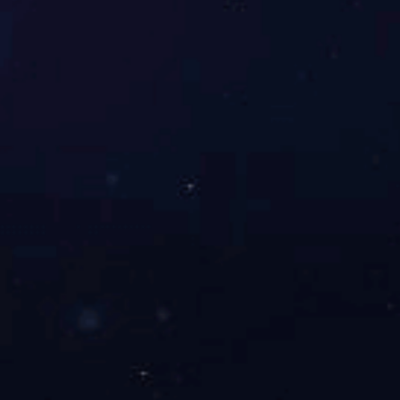
ONLINE MESSAGE
联系方式
留言应用名称：
客户留言
描述：
*
留言内容：
姓名：
性别：
男
女
手机：
电话：
传真：
邮箱：