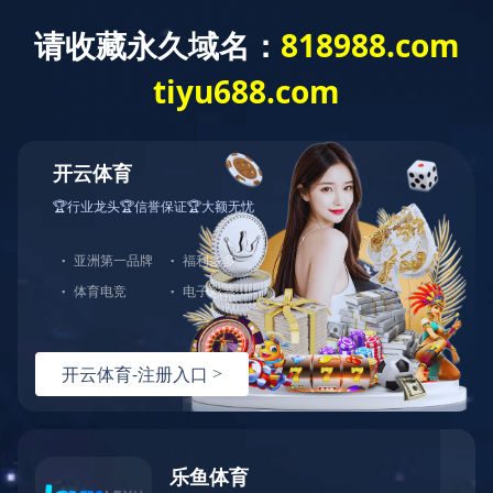
星空电子体育
星空电子体育-星空(中国)
公司简介
荣誉资质

荣誉资质
企业资质
企业专利
企业荣誉
企业业绩
