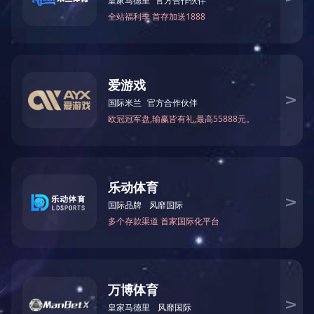
联系方式
客户留言
星空电子体育-星空(中国)
公司简介
荣誉资质
企业资质
企业专利
企业荣誉
企业业绩
市政工程业绩
公路工程业绩
电力工程业绩
水利工程业
绩
房建工程业绩
业绩展示
星空电子体育
星空电子体育
业内动态
联系我们
联系方式
客户留言

星空电子体育-星空(中国)