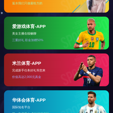
暂时没有内容信息显示
请先在网站后台添加数据记录。
CONTACT INFORMATION
联系方式
福建省龙岩市新罗区东肖镇龙腾南路14号珠江大厦7层701室
0597-2336139
382955834@qq.com
WEBSITE QR CODE
网站二维码
扫一扫进入网站
微信公众号
扫一扫关注微信公众号