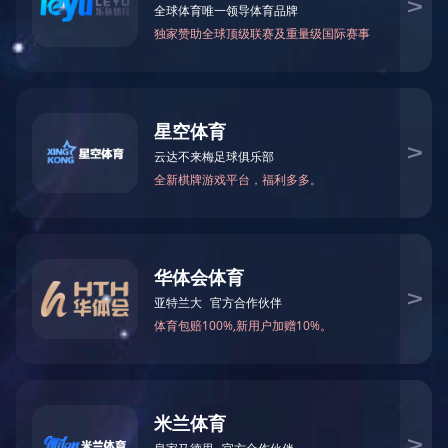
企业业绩
市政工程业绩
公路工程业绩
电力工程业绩
水利工程业绩
房建工程业绩
业绩展示
星空电子体育

星空电子体育
星空电子体育
业内动态
联系我们

联系我们